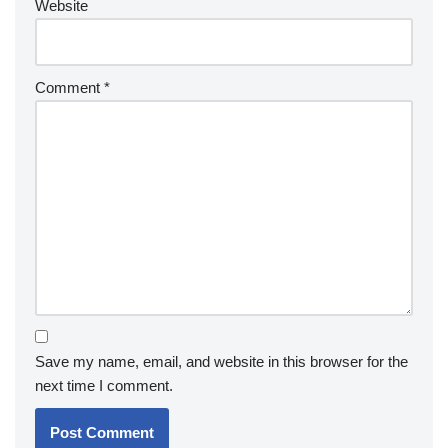
Website
Comment
*
Save my name, email, and website in this browser for the
next time I comment.