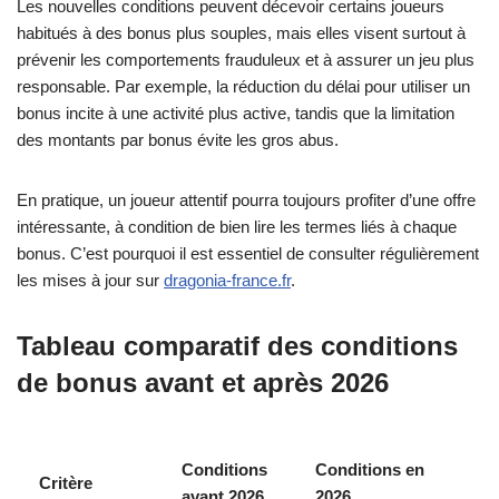
Les nouvelles conditions peuvent décevoir certains joueurs
habitués à des bonus plus souples, mais elles visent surtout à
prévenir les comportements frauduleux et à assurer un jeu plus
responsable. Par exemple, la réduction du délai pour utiliser un
bonus incite à une activité plus active, tandis que la limitation
des montants par bonus évite les gros abus.
En pratique, un joueur attentif pourra toujours profiter d’une offre
intéressante, à condition de bien lire les termes liés à chaque
bonus. C’est pourquoi il est essentiel de consulter régulièrement
les mises à jour sur
dragonia-france.fr
.
Tableau comparatif des conditions
de bonus avant et après 2026
Conditions
Conditions en
Critère
avant 2026
2026