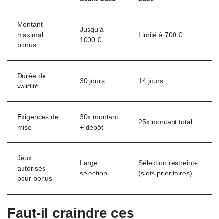
Montant
Jusqu’à
maximal
Limité à 700 €
1000 €
bonus
Durée de
30 jours
14 jours
validité
Exigences de
30x montant
25x montant total
mise
+ dépôt
Jeux
Large
Sélection restreinte
autorisés
sélection
(slots prioritaires)
pour bonus
Faut-il craindre ces