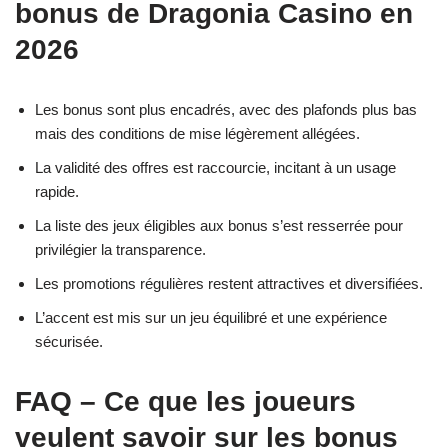
bonus de Dragonia Casino en
2026
Les bonus sont plus encadrés, avec des plafonds plus bas
mais des conditions de mise légèrement allégées.
La validité des offres est raccourcie, incitant à un usage
rapide.
La liste des jeux éligibles aux bonus s’est resserrée pour
privilégier la transparence.
Les promotions régulières restent attractives et diversifiées.
L’accent est mis sur un jeu équilibré et une expérience
sécurisée.
FAQ – Ce que les joueurs
veulent savoir sur les bonus