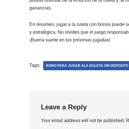
podrás disfrutar de la emoción de la ruleta y, al 
ganancias.
En resumen, jugar a la ruleta con bonos puede s
y estratégica. No olvides que el juego responsabl
¡Buena suerte en tus próximas jugadas!
Tags:
BONO PARA JUGAR ALA RULETA SIN DEPOSITO
Leave a Reply
Your email address will not be published.
R