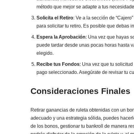
método que mejor se adapte a tus necesidade
Solicita el Retiro
: Ve a la sección de “Cajero”
para solicitar tu retiro. Es posible que debas i
Espera la Aprobación
: Una vez que hayas sol
puede tardar desde unas pocas horas hasta va
elegido.
Recibe tus Fondos
: Una vez que tu solicitu
pago seleccionado. Asegúrate de revisar tu cu
Consideraciones Finales
Retirar ganancias de ruleta obtenidas con un b
adecuado y una estrategia sólida, puedes hacerl
de los bonos, gestionar tu bankroll de manera re