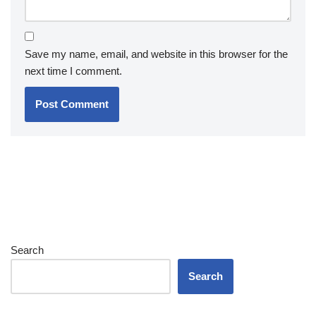
Save my name, email, and website in this browser for the
next time I comment.
Search
Search