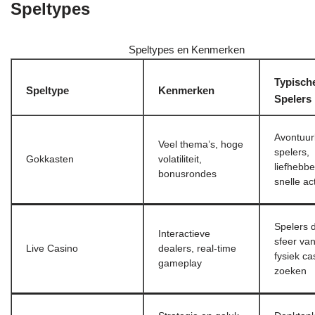
Speltypes
Speltypes en Kenmerken
Typisch
Speltype
Kenmerken
Spelers
Avontuurl
Veel thema’s, hoge
spelers,
Gokkasten
volatiliteit,
liefhebb
bonusrondes
snelle ac
Spelers 
Interactieve
sfeer va
Live Casino
dealers, real-time
fysiek ca
gameplay
zoeken