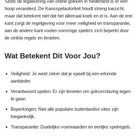
Sinds de legalisering van online gokken in Nederland is er een
hoop veranderd. De Kansspelautoriteit houdt streng toezicht,
maar dat betekent niet dat het allemaal koek en ei is. Aan de ene
kant zorgt de regelgeving voor meer veiligheid en transparantie,
aan de andere kant voelen sommige spelers zich beperkt door
de strikte regels en limieten.
Wat Betekent Dit Voor Jou?
Veiligheid: Je weet zeker dat je speelt bij een erkende
aanbieder.
Verantwoord spelen: Er zijn limieten om gokverslaving tegen
te gaan.
Beperkingen: Niet alle populaire buitenlandse sites zijn
toegankelijk.
Transparantie: Duidelijke voorwaarden en eerlijke spelregels.