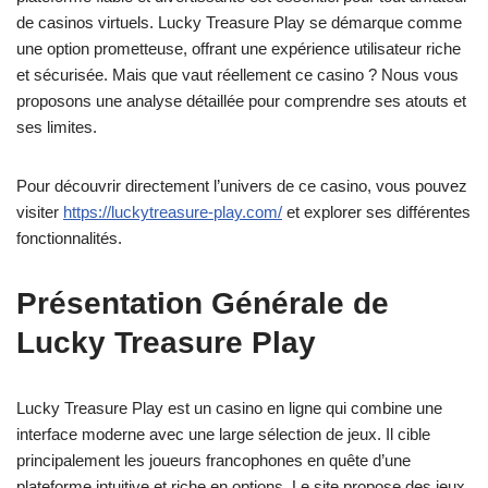
de casinos virtuels. Lucky Treasure Play se démarque comme
une option prometteuse, offrant une expérience utilisateur riche
et sécurisée. Mais que vaut réellement ce casino ? Nous vous
proposons une analyse détaillée pour comprendre ses atouts et
ses limites.
Pour découvrir directement l’univers de ce casino, vous pouvez
visiter
https://luckytreasure-play.com/
et explorer ses différentes
fonctionnalités.
Présentation Générale de
Lucky Treasure Play
Lucky Treasure Play est un casino en ligne qui combine une
interface moderne avec une large sélection de jeux. Il cible
principalement les joueurs francophones en quête d’une
plateforme intuitive et riche en options. Le site propose des jeux