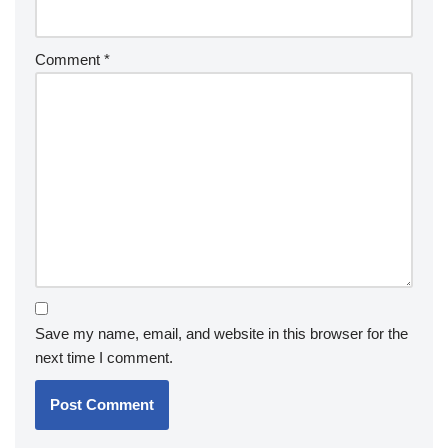
Comment
*
Save my name, email, and website in this browser for the
next time I comment.