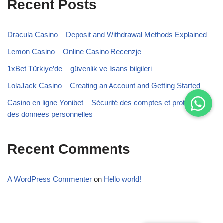
Recent Posts
Dracula Casino – Deposit and Withdrawal Methods Explained
Lemon Casino – Online Casino Recenzje
1xBet Türkiye’de – güvenlik ve lisans bilgileri
LolaJack Casino – Creating an Account and Getting Started
Casino en ligne Yonibet – Sécurité des comptes et protection
des données personnelles
Recent Comments
A WordPress Commenter
on
Hello world!