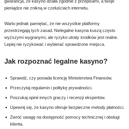
gwarancja, że kasyno działa zgodnie z przepisami, a twoje
pieniądze nie znikną w czeluściach internetu.
Warto jednak pamiętać, że nie wszystkie platformy
przestrzegają tych zasad. Nielegalne kasyna kuszą często
wyższymi wygranymi, ale ryzyko utraty środków jest realne.
Lepiej nie ryzykować i wybierać sprawdzone miejsca.
Jak rozpoznać legalne kasyno?
Sprawdź, czy posiada licencję Ministerstwa Finansów.
Przeczytaj regulamin i politykę prywatności.
Poszukaj opinii innych graczy i recenzji ekspertów.
Upewnij się, że kasyno oferuje bezpieczne metody płatności.
Zwróć uwagę na dostępność pomocy technicznej i obsługi
klienta.