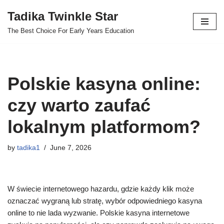
Tadika Twinkle Star
Skip
The Best Choice For Early Years Education
to
content
Polskie kasyna online:
czy warto zaufać
lokalnym platformom?
by
tadika1
June 7, 2026
W świecie internetowego hazardu, gdzie każdy klik może
oznaczać wygraną lub stratę, wybór odpowiedniego kasyna
online to nie lada wyzwanie. Polskie kasyna internetowe