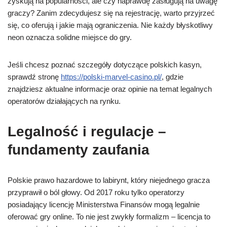
zyskują na popularności, ale czy naprawdę zasługują na uwagę
graczy? Zanim zdecydujesz się na rejestrację, warto przyjrzeć
się, co oferują i jakie mają ograniczenia. Nie każdy błyskotliwy
neon oznacza solidne miejsce do gry.
Jeśli chcesz poznać szczegóły dotyczące polskich kasyn,
sprawdź stronę
https://polski-marvel-casino.pl/
, gdzie
znajdziesz aktualne informacje oraz opinie na temat legalnych
operatorów działających na rynku.
Legalność i regulacje –
fundamenty zaufania
Polskie prawo hazardowe to labirynt, który niejednego gracza
przyprawił o ból głowy. Od 2017 roku tylko operatorzy
posiadający licencję Ministerstwa Finansów mogą legalnie
oferować gry online. To nie jest zwykły formalizm – licencja to