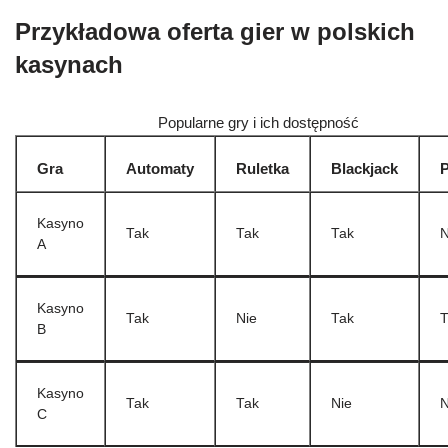
Przykładowa oferta gier w polskich
kasynach
Popularne gry i ich dostępność
Gra
Automaty
Ruletka
Blackjack
Kasyno
Tak
Tak
Tak
N
A
Kasyno
Tak
Nie
Tak
T
B
Kasyno
Tak
Tak
Nie
N
C