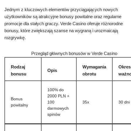
Jednym z kluczowych elementów przyciągających nowych
użytkowników są atrakcyjne bonusy powitalne oraz regularne
promocje dla stałych graczy. Verde Casino oferuje różnorodne
bonusy, które zwiększają szanse na wygraną i urozmaicają
rozgrywkę.
Przegląd głównych bonusów w Verde Casino
Rodzaj
Wymagania
Okres
Opis
bonusu
obrotu
ważno
100% do
2000 PLN +
Bonus
100
35x
30 dni
powitalny
darmowych
spinów