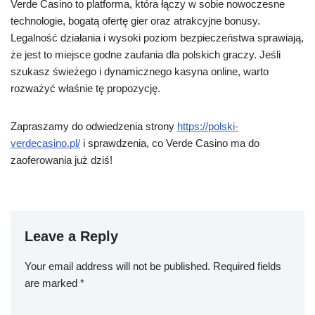
Verde Casino to platforma, która łączy w sobie nowoczesne
technologie, bogatą ofertę gier oraz atrakcyjne bonusy.
Legalność działania i wysoki poziom bezpieczeństwa sprawiają,
że jest to miejsce godne zaufania dla polskich graczy. Jeśli
szukasz świeżego i dynamicznego kasyna online, warto
rozważyć właśnie tę propozycję.
Zapraszamy do odwiedzenia strony
https://polski-
verdecasino.pl/
i sprawdzenia, co Verde Casino ma do
zaoferowania już dziś!
Leave a Reply
Your email address will not be published.
Required fields
are marked
*