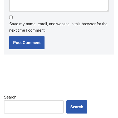
Save my name, email, and website in this browser for the
next time I comment.
Search
Search