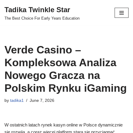
Tadika Twinkle Star
Skip
The Best Choice For Early Years Education
to
content
Verde Casino –
Kompleksowa Analiza
Nowego Gracza na
Polskim Rynku iGaming
by
tadika1
June 7, 2026
W ostatnich latach rynek kasyn online w Polsce dynamicznie
się rozwija, a coraz więcej platform stara się przyciągnąć