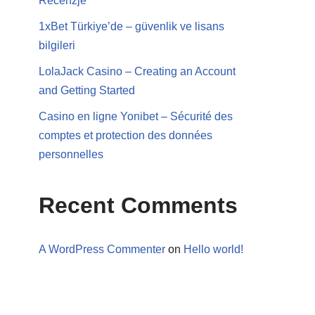
Recenzje
1xBet Türkiye’de – güvenlik ve lisans
bilgileri
LolaJack Casino – Creating an Account
and Getting Started
Casino en ligne Yonibet – Sécurité des
comptes et protection des données
personnelles
Recent Comments
A WordPress Commenter
on
Hello world!