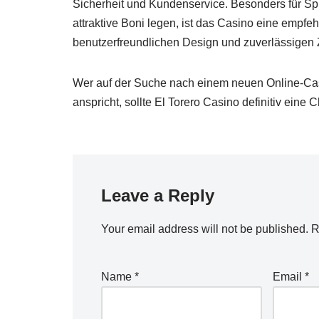
Sicherheit und Kundenservice. Besonders für Sp
attraktive Boni legen, ist das Casino eine empf
benutzerfreundlichen Design und zuverlässigen
Wer auf der Suche nach einem neuen Online-Casi
anspricht, sollte El Torero Casino definitiv eine
Leave a Reply
Your email address will not be published.
R
Name
*
Email
*