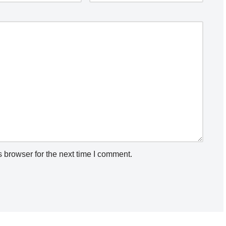
 browser for the next time I comment.