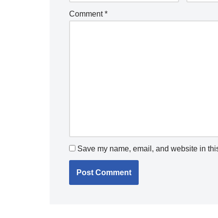
Comment
*
Save my name, email, and website in this