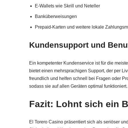
E-Wallets wie Skrill und Neteller
Banküberweisungen
Prepaid-Karten und weitere lokale Zahlungs
Kundensupport und Benut
Ein kompetenter Kundenservice ist für die meiste
bietet einen mehrsprachigen Support, der per Live
freundlich und helfen schnell bei Fragen oder Pr
sodass sie auf allen Geräten optimal funktioniert.
Fazit: Lohnt sich ein 
El Torero Casino präsentiert sich als seriöser un