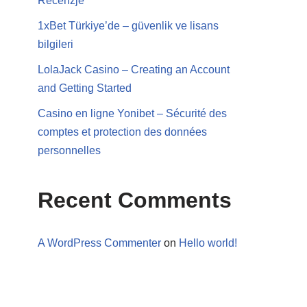
Recenzje
1xBet Türkiye’de – güvenlik ve lisans
bilgileri
LolaJack Casino – Creating an Account
and Getting Started
Casino en ligne Yonibet – Sécurité des
comptes et protection des données
personnelles
Recent Comments
A WordPress Commenter
on
Hello world!