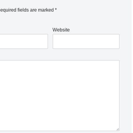
equired fields are marked
*
Website