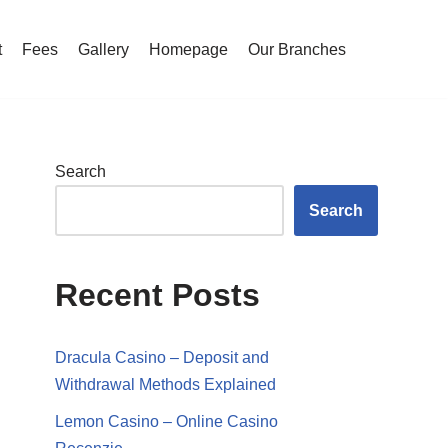
t
Fees
Gallery
Homepage
Our Branches
Search
Search
Recent Posts
Dracula Casino – Deposit and
Withdrawal Methods Explained
Lemon Casino – Online Casino