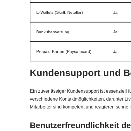
E-Wallets (Skrill, Neteller)
Ja
Banküberweisung
Ja
Prepaid-Karten (Paysafecard)
Ja
Kundensupport und Be
Ein zuverlässiger Kundensupport ist essenziell fü
verschiedene Kontaktmöglichkeiten, darunter Li
Mitarbeiter sind kompetent und reagieren schnell
Benutzerfreundlichkeit de