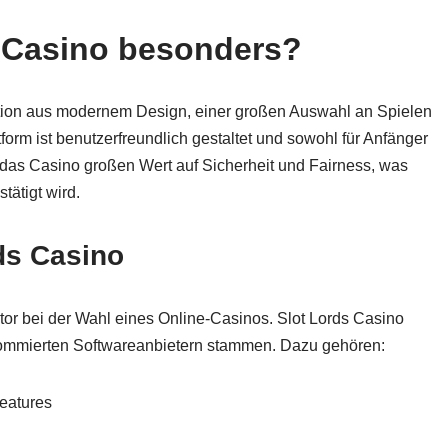
 Casino besonders?
ation aus modernem Design, einer großen Auswahl an Spielen
form ist benutzerfreundlich gestaltet und sowohl für Anfänger
 das Casino großen Wert auf Sicherheit und Fairness, was
tätigt wird.
ds Casino
aktor bei der Wahl eines Online-Casinos. Slot Lords Casino
renommierten Softwareanbietern stammen. Dazu gehören:
eatures