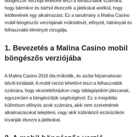
böngészős verziója lehetővé teszi a felhasználók számára,
hogy bármikor és bárhol élvezzék a játékokat anélkül, hogy
letöltenének egy alkalmazást. Ez a tanulmány a Malina Casino
mobil böngészős verziójának működését, előnyeit, hátrányait és
felhasználói élményét vizsgálja.
1. Bevezetés a Malina Casino mobil
böngészős verziójába
A Malina Casino 2016 óta működik, és azóta folyamatosan
bővíti kínálatát. A mobil verzió lehetővé teszi a felhasználók
számára, hogy okostelefonjukon vagy táblagépükön játszanak,
egyszerűen a böngészőjük segítségével. Ez a megoldás
különösen előnyös azok számára, akik nem szeretnének
alkalmazásokat telepíteni, vagy akik különböző eszközökön
kívánják élvezni a játékokat.