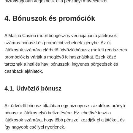
biztonságosan végezhetik el a pénzügyi műveleteiket.
4. Bónuszok és promóciók
A Malina Casino mobil böngészős verziójában a játékosok
számos bónuszt és promóciót vehetnek igénybe. Az új
játékosok számára elérhető üdvözlő bónusz mellett rendszeres
promóciók is várják a meglévő felhasználókat. Ezek közé
tartoznak a heti és havi bónuszok, ingyenes pörgetések és
cashback ajánlatok.
4.1. Üdvözlő bónusz
Az üdvözlő bónusz általában egy bizonyos százalékos arányú
bónusz a játékos első befizetésére. Ez lehetővé teszi a
játékosok számára, hogy több pénzzel kezdjék el a játékot, és
így nagyobb eséllyel nyerjenek.