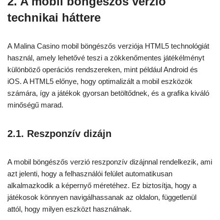
2. A mobil böngészős verzió
technikai háttere
A Malina Casino mobil böngészős verziója HTML5 technológiát
használ, amely lehetővé teszi a zökkenőmentes játékélményt
különböző operációs rendszereken, mint például Android és
iOS. A HTML5 előnye, hogy optimalizált a mobil eszközök
számára, így a játékok gyorsan betöltődnek, és a grafika kiváló
minőségű marad.
2.1. Reszponzív dizájn
A mobil böngészős verzió reszponzív dizájnnal rendelkezik, ami
azt jelenti, hogy a felhasználói felület automatikusan
alkalmazkodik a képernyő méretéhez. Ez biztosítja, hogy a
játékosok könnyen navigálhassanak az oldalon, függetlenül
attól, hogy milyen eszközt használnak.