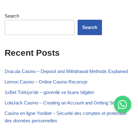
Search
Search
Recent Posts
Dracula Casino – Deposit and Withdrawal Methods Explained
Lemon Casino – Online Casino Recenzje
1xBet Türkiye’de – güvenlik ve lisans bilgileri
LolaJack Casino – Creating an Account and Getting Started
Casino en ligne Yonibet – Sécurité des comptes et protection
des données personnelles