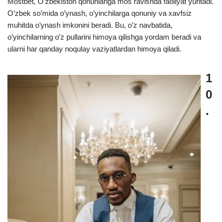
Mostbet, O’zbekiston qonunlariga mos ravishda faoliyat yuritadi.
O’zbek so’mida o’ynash, o’yinchilarga qonuniy va xavfsiz
muhitda o’ynash imkonini beradi. Bu, o’z navbatida,
o’yinchilarning o’z pullarini himoya qilishga yordam beradi va
ularni har qanday noqulay vaziyatlardan himoya qiladi.
1
0
.