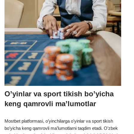
O’yinlar va sport tikish bo’yicha
keng qamrovli ma’lumotlar
Mostbet platformasi, o’yinchilarga o’yinlar va sport tikish
bo’yicha keng qamrovli ma’lumotlarni taqdim etadi. O’zbek