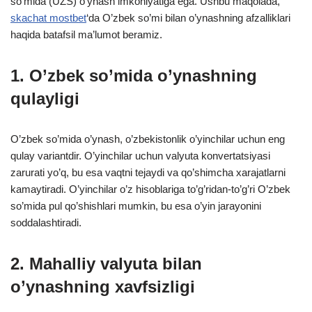
so’mida (UZS) o’ynash imkoniyatiga ega. Ushbu maqolada,
skachat mostbet
‘da O’zbek so’mi bilan o’ynashning afzalliklari
haqida batafsil ma’lumot beramiz.
1. O’zbek so’mida o’ynashning
qulayligi
O’zbek so’mida o’ynash, o’zbekistonlik o’yinchilar uchun eng
qulay variantdir. O’yinchilar uchun valyuta konvertatsiyasi
zarurati yo’q, bu esa vaqtni tejaydi va qo’shimcha xarajatlarni
kamaytiradi. O’yinchilar o’z hisoblariga to’g’ridan-to’g’ri O’zbek
so’mida pul qo’shishlari mumkin, bu esa o’yin jarayonini
soddalashtiradi.
2. Mahalliy valyuta bilan
o’ynashning xavfsizligi