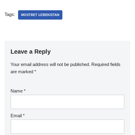
Tags:
MOSTBET UZBEKISTAN
Leave a Reply
Your email address will not be published.
Required fields
are marked
*
Name
*
Email
*