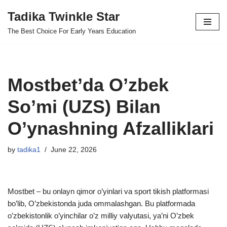
Tadika Twinkle Star
Skip
The Best Choice For Early Years Education
to
content
Mostbet’da O’zbek
So’mi (UZS) Bilan
O’ynashning Afzalliklari
by
tadika1
June 22, 2026
Mostbet – bu onlayn qimor o’yinlari va sport tikish platformasi
bo’lib, O’zbekistonda juda ommalashgan. Bu platformada
o’zbekistonlik o’yinchilar o’z milliy valyutasi, ya’ni O’zbek