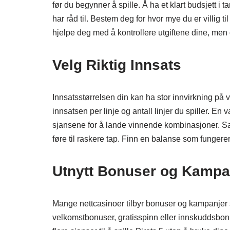
før du begynner å spille. Å ha et klart budsjett 
har råd til. Bestem deg for hvor mye du er villig til
hjelpe deg med å kontrollere utgiftene dine, men og
Velg Riktig Innsats
Innsatsstørrelsen din kan ha stor innvirkning på v
innsatsen per linje og antall linjer du spiller. En v
sjansene for å lande vinnende kombinasjoner. 
føre til raskere tap. Finn en balanse som fungere
Utnytt Bonuser og Kampa
Mange nettcasinoer tilbyr bonuser og kampanjer s
velkomstbonuser, gratisspinn eller innskuddsbonus