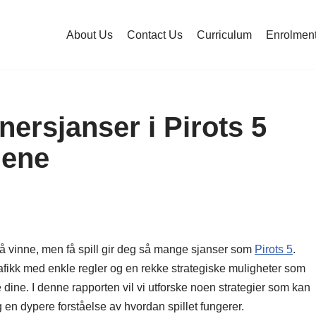
About Us
Contact Us
Curriculum
Enrolmen
ersjanser i Pirots 5
iene
 å vinne, men få spill gir deg så mange sjanser som
Pirots 5
.
fikk med enkle regler og en rekke strategiske muligheter som
ine. I denne rapporten vil vi utforske noen strategier som kan
g en dypere forståelse av hvordan spillet fungerer.